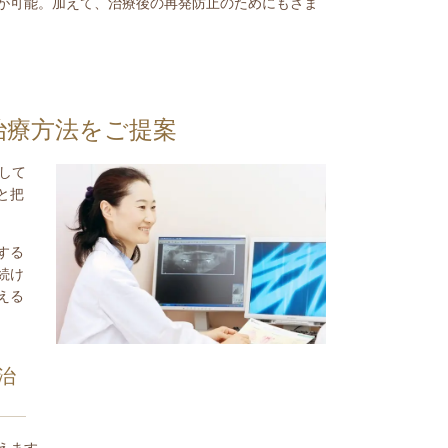
が可能。加えて、治療後の再発防止のためにもさま
治療方法をご提案
して
と把
する
続け
える
治