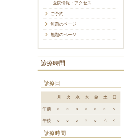
医院情報・アクセス
ご予約
無題のページ
無題のページ
診療時間
診療日
月
火
水
木
金
土
日
午前
○
○
○
×
○
○
×
午後
○
○
○
×
○
△
×
診療時間