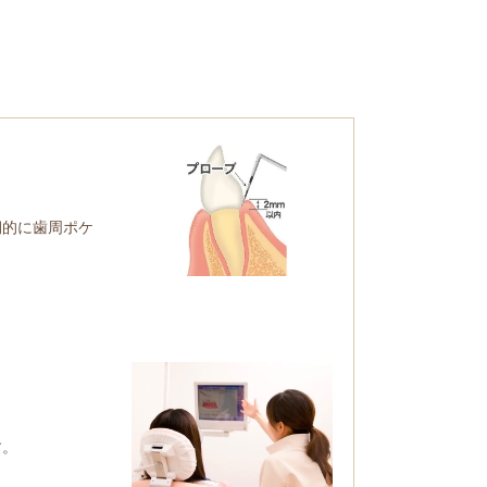
期的に歯周ポケ
す。