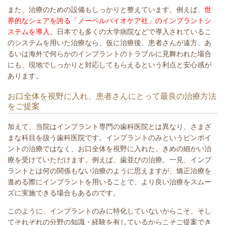
また、治療のための設備もしっかりと整えています。例えば、
世
界的なシェアを誇る「ノーベルバイオケア社」のインプラントシ
ステムを導入
。日本でも多くの大学病院などで導入されているこ
のシステムを用いた治療なら、仮に治療後、患者さんが遠方、あ
るいは海外で何らかのインプラントのトラブルに見舞われた場合
にも、現地でしっかりと対応してもらえるという利点と安心感が
あります。
お口全体を視野に入れ、患者さんにとって最良の治療方法
をご提案
加えて、当院はインプラント専門の歯科医院とは異なり、さまざ
まな科目を扱う歯科医院です。インプラントのみというピンポイ
ントの治療ではなく、お口全体を視野に入れた、きめの細かい治
療を受けていただけます。例えば、歯並びの治療。一見、インプ
ラントとは何の関係もない治療のように思えますが、矯正治療を
進める際にインプラントを用いることで、より良い治療をスムー
ズに実施できる場合もあるのです。
このように、インプラントのみに特化していないからこそ、そし
てそれぞれの分野の知識・経験を有しているからこそご提案でき